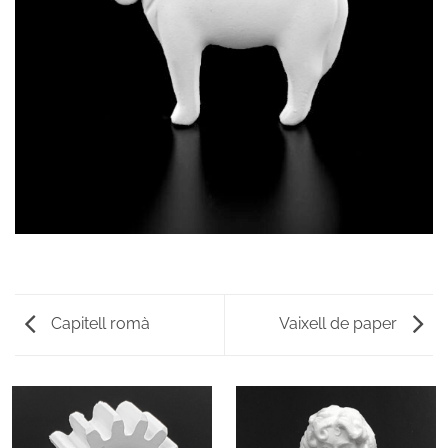
Capitell romà
Vaixell de paper