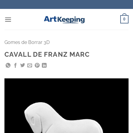
Skip
to
content
0
Gomes de Borrar 3D
CAVALL DE FRANZ MARC