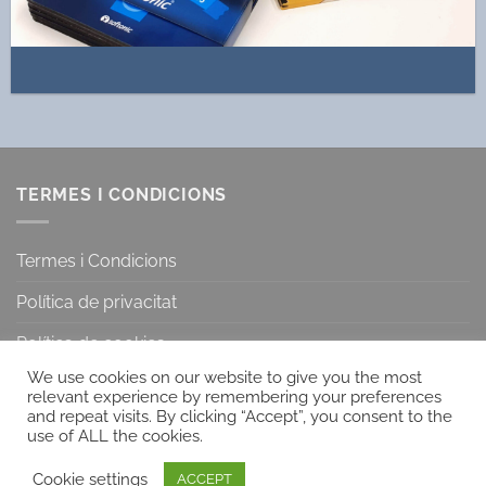
TERMES I CONDICIONS
Termes i Condicions
Política de privacitat
Política de cookies
We use cookies on our website to give you the most
relevant experience by remembering your preferences
and repeat visits. By clicking “Accept”, you consent to the
Visa
PayPal
MasterCard
Bank
use of ALL the cookies.
Transfer
Cookie settings
Copyright 2026 ©
Artkeeping sl | CIF: B64443054
ACCEPT