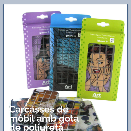
Carcasses de
mòbil amb gota
de poliuretà