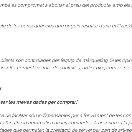
nt també es compromet a abonar el preu del producte, amb els
le de les conseqüències que puguin resultar d’una utilitzac
ients són controlades per l’equip de màrqueting. Si les opinion
 insults, comentaris fora de context …), artkeeping.com es res
S
posar les meves dades per comprar?
a de facilitar són indispensables per a l’enviament de les co
 l’anul·lació automàtica de les comandes. A l’inscriure a la 
ades que permeten la prestació de servei per part de artkeepi