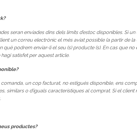
ck?
s seran enviades dins dels límits d’estoc disponibles. Si un
t un correu electrònic el més aviat possible (a partir de la d
 què podrem enviar-li el seu (s) producte (s). En cas que no 
 hagi satisfet per aquest article.
ponible?
 comanda, un cop facturat, no estigués disponible, ens comp
 similars o d’iguals característiques al comprat. Si el client
.
meus productes?