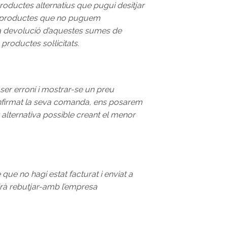
roductes alternatius que pugui desitjar
ls productes que no puguem
 La devolució d’aquestes sumes de
productes sol·licitats.
ser erroni i mostrar-se un preu
r confirmat la seva comanda, ens posarem
 alternativa possible creant el menor
ue no hagi estat facturat i enviat a
odrà rebutjar-amb l’empresa