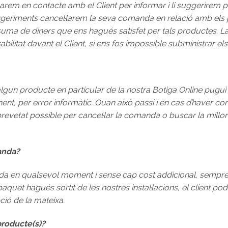
rem en contacte amb el Client per informar i li suggerirem p
uggeriments cancel·larem la seva comanda en relació amb e
 suma de diners que ens hagués satisfet per tals productes.
abilitat davant el Client, si ens fos impossible subministrar els 
algun producte en particular de la nostra Botiga Online pugui 
sponent, per error informàtic. Quan això passi i en cas d’have
revetat possible per cancel·lar la comanda o buscar la millor
anda?
da en qualsevol moment i sense cap cost addicional, sempre q
paquet hagués sortit de les nostres instal·lacions, el client p
ció de la mateixa.
producte(s)?