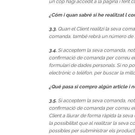
un cop hagi accedit a la pàgina i fent cl
¿Cóm i quan sabré si he realitzat l 
3.3.
Quan el Client realitzi la seva com
comanda, també rebrà un número de 
3.4.
Si acceptem la seva comanda, notif
confirmació de comanda per correu elec
formulari de dades personals. Si no p
electrònic o telèfon, per buscar la mill
¿Qué pasa si compro algún article i n
3.5.
Si acceptem la seva comanda, notif
confirmació de comanda per correu ele
Client a lliurar de forma ràpida la sev
la possibilitat que al realitzar la seva
possibles per subministrar els produ