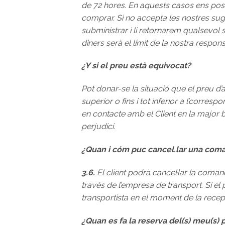
de 72 hores. En aquests casos ens posa
comprar. Si no accepta les nostres s
subministrar i li retornarem qualsevol
diners serà el límit de la nostra respons
¿Y si el preu està equivocat?
Pot donar-se la situació que el preu d’
superior o fins i tot inferior a l’corre
en contacte amb el Client en la major b
perjudici.
¿Quan i cóm puc cancel.lar una com
3.6.
El client podrà cancel·lar la coman
través de l’empresa de transport. Si el 
transportista en el moment de la recep
¿Quan es fa la reserva del(s) meu(s) 