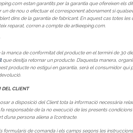
eping.com estan garantits per la garantia que ofereixen els 
r un de nou o efectuar el corresponent abonament si qualsev
ablert dins de la garantia de fabricant. En aquest cas totes l
eix reparat, corren a compte de artkeeping.com.
a manca de conformitat del producte en el termini de 30 dies
l
que desitja retornar un producte. D’aquesta manera, organ
uest producte no estigui en garantia, serà el consumidor qui
devolució.
I DEL CLIENT
 a disposició del Client tota la informació necessària relat
a responsable de la no execució de les presents condicions e
rt d’una persona aliena a l’contracte.
s formularis de comanda i els camps segons les instruccions