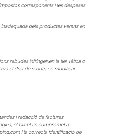
 impostos corresponents i les despeses
ió inadequada dels productes venuts en
s rebudes infringeixen la llei, l’ètica o
erva el dret de rebutjar o modificar
mandes i redacció de factures.
pàgina, el Client es compromet a
ng.com i la correcta identificació de