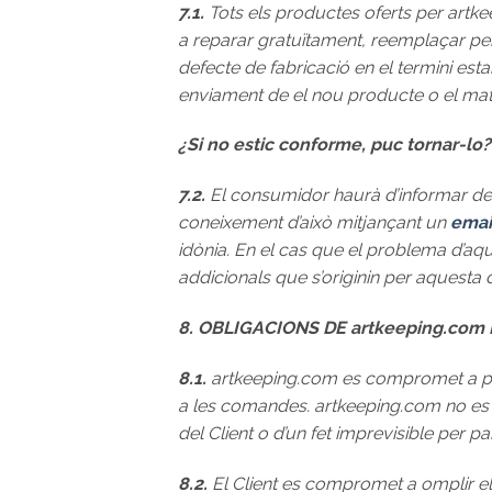
7.1.
Tots els productes oferts per artke
a reparar gratuïtament, reemplaçar pe
defecte de fabricació en el termini est
enviament de el nou producte o el mat
¿Si no estic conforme, puc tornar-lo?
7.2.
El consumidor haurà d’informar de l
coneixement d’això mitjançant un
emai
idònia. En el cas que el problema d’aq
addicionals que s’originin per aquesta 
8. OBLIGACIONS DE artkeeping.com 
8.1.
artkeeping.com es compromet a posar
a les comandes. artkeeping.com no es f
del Client o d’un fet imprevisible per pa
8.2.
El Client es compromet a omplir el