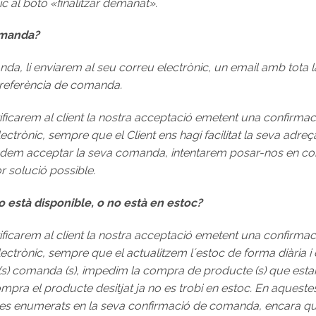
ic al botó «finalitzar demanat».
comanda?
anda, li enviarem al seu correu electrònic, un email amb tota 
referència de comanda.
icarem al client la nostra acceptació emetent una confirma
trònic, sempre que el Client ens hagi facilitat la seva adreç
odem acceptar la seva comanda, intentarem posar-nos en con
or solució possible.
o està disponible, o no està en estoc?
icarem al client la nostra acceptació emetent una confirma
ctrònic, sempre que el actualitzem l´estoc de forma diària 
a (s) comanda (s), impedim la compra de producte (s) que estan
 compra el producte desitjat ja no es trobi en estoc. En aquest
ctes enumerats en la seva confirmació de comanda, encara q