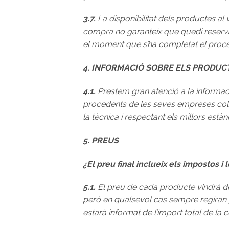
3.7.
La disponibilitat dels productes al w
compra no garanteix que quedi reservat
el moment que s’ha completat el procé
4. INFORMACIÓ SOBRE ELS PRODUC
4.1.
Prestem gran atenció a la informaci
procedents de les seves empreses col·lab
la tècnica i respectant els millors est
5. PREUS
¿El preu final inclueix els impostos 
5.1.
El preu de cada producte vindrà det
però en qualsevol cas sempre regiran pe
estarà informat de l’import total de l