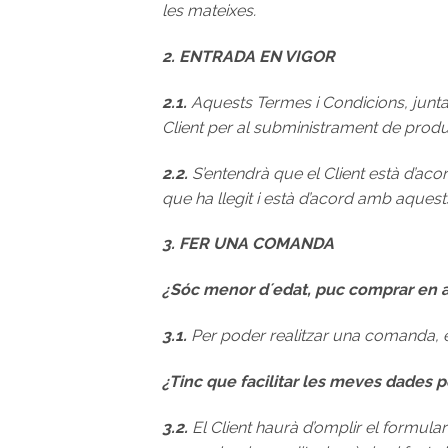
les mateixes.
2. ENTRADA EN VIGOR
2.1.
Aquests Termes i Condicions, junta
Client per al subministrament de produ
2.2.
S’entendrà que el Client està d’ac
que ha llegit i està d’acord amb aquest
3. FER UNA COMANDA
¿Sóc menor d´edat, puc comprar en 
3.1.
Per poder realitzar una comanda, el
¿Tinc que facilitar les meves dades 
3.2.
El Client haurà d’omplir el formular