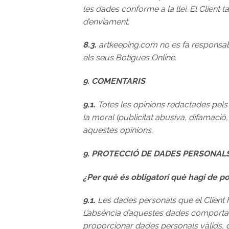
les dades conforme a la llei. El Clie
d’enviament.
8.3.
artkeeping.com no es fa responsab
els seus Botigues Online.
9. COMENTARIS
9.1.
Totes les opinions redactades pels cl
la moral (publicitat abusiva, difamació,
aquestes opinions.
9. PROTECCIÓ DE DADES PERSONAL
¿Per què és obligatori què hagi de 
9.1.
Les dades personals que el Client h
L’absència d’aquestes dades comportarà
proporcionar dades personals vàlids, d