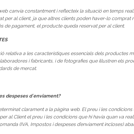
eb canvia constantment i reflecteix la situació en temps real. A
 per al client, ja que altres clients poden haver-lo comprat
s de pagament, el producte queda reservat per al client.
TES
ó relativa a les característiques essencials dels productes m
oradores i fabricants, i de fotografies que il·lustren els produ
àndards de mercat.
i les despeses d´enviament?
erminat clarament a la pàgina web. El preu i les condicions 
r al Client el preu i les condicions que hi havia quan va real
a comanda (IVA, Impostos i despeses d’enviament incloses) aba