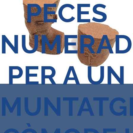
PECES
NUMERAD
PER A UN
MUNTATG