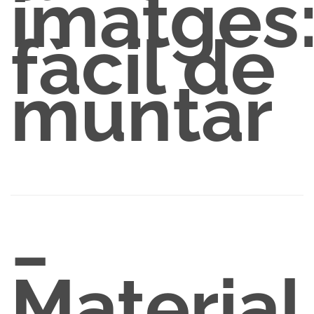
imatges
fàcil de
muntar
−
Material