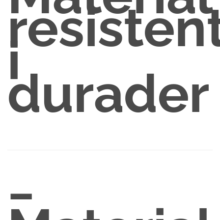
resisten
i
durader
−