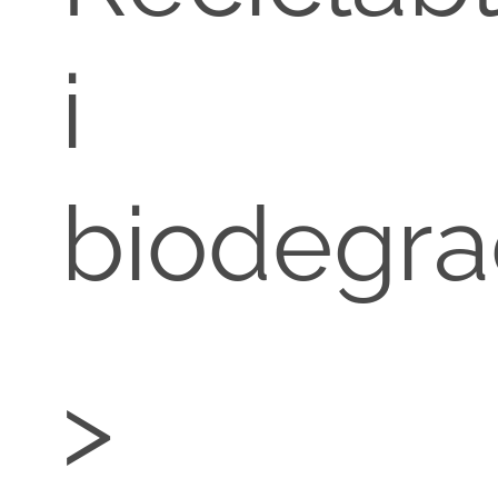
i
biodegra
>