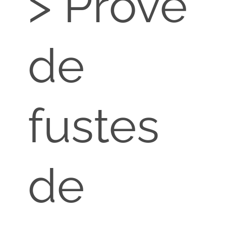
> Prové
de
fustes
de