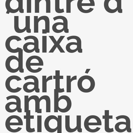
dintre d
´una
caixa
de
cartró
amb
etiqueta