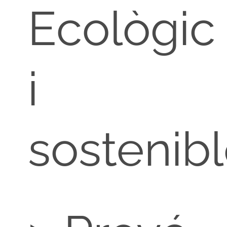
Ecològic
i
sostenib