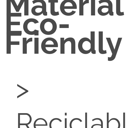
Material
Eco-
Friendly
>
Reciclab