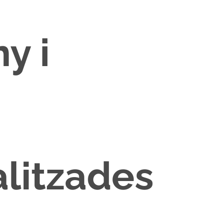
y i
litzades