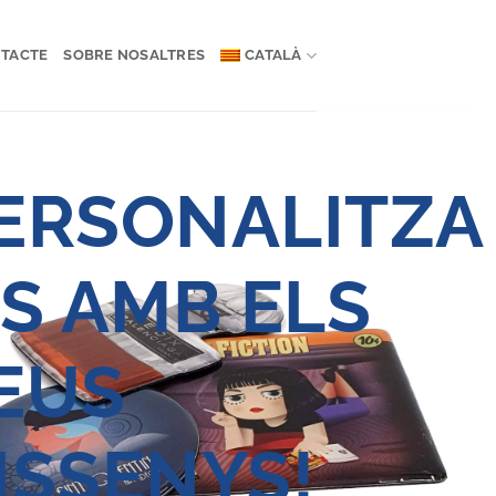
TACTE
SOBRE NOSALTRES
CATALÀ
ERSONALITZA
LS AMB ELS
EUS
ISSENYS!