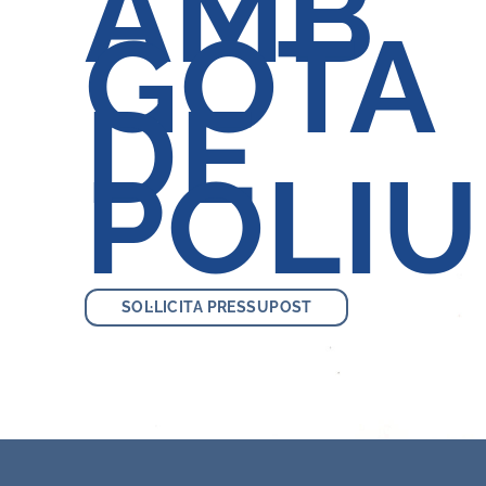
AMB
GOTA
DE
POLI
SOL·LICITA PRESSUPOST