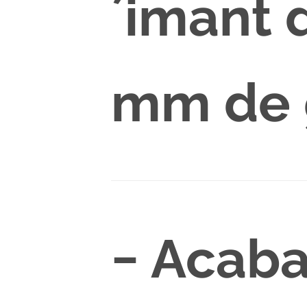
´imant 
mm de 
− Acab