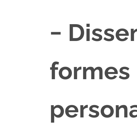
− Dissen
formes
persona