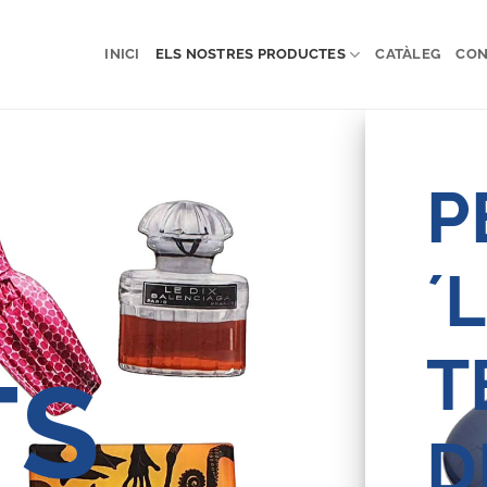
INICI
ELS NOSTRES PRODUCTES
CATÀLEG
CON
P
´
T
TS
D