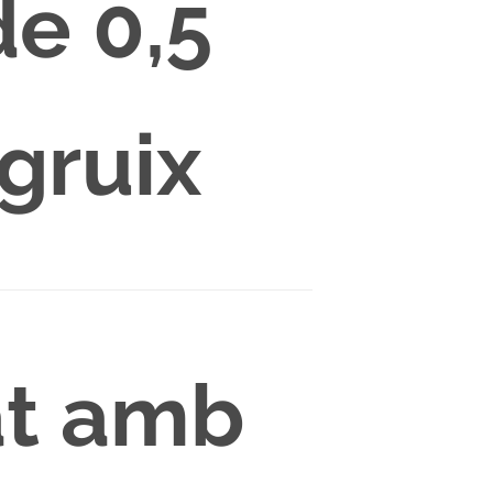
de 0,5
gruix
at amb