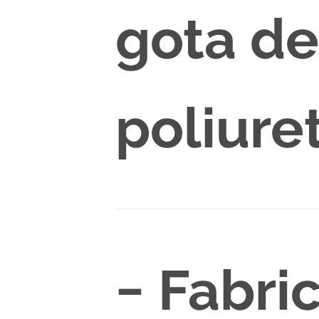
gota de
poliure
− Fabri