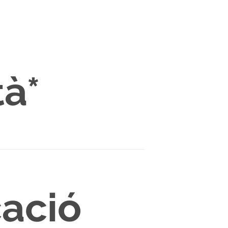
tà*
cació