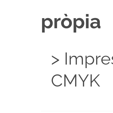
pròpia
> Impre
CMYK